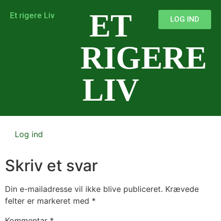
ET
Et rigere Liv
LOG IND
RIGERE
LIV
Log ind
Skriv et svar
Din e-mailadresse vil ikke blive publiceret.
Krævede
felter er markeret med
*
Kommentar
*